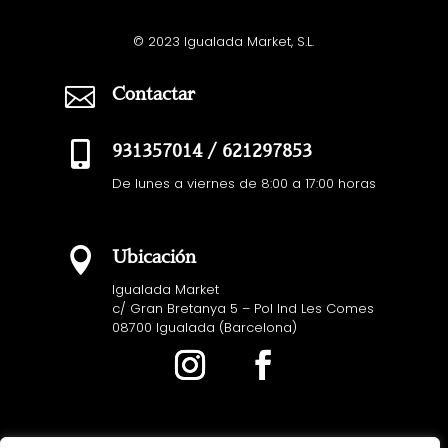
© 2023 Igualada Market, S.L.

Contactar

931357014 / 621297853
De lunes a viernes de 8:00 a 17:00 horas

Ubicación
Igualada Market
c/ Gran Bretanya 5
– Pol Ind Les Comes
08700 Igualada (Barcelona)
Condiciones generales de venta
Aviso legal
Política de privacidad